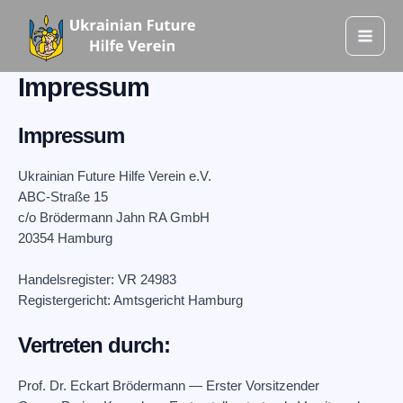
Zum
Mai
Inhalt
Men
springen
Impressum
Impressum
Ukrainian Future Hilfe Verein e.V.
ABC-Straße 15
c/o Brödermann Jahn RA GmbH
20354 Hamburg
Handelsregister: VR 24983
Registergericht: Amtsgericht Hamburg
Vertreten durch:
Prof. Dr. Eckart Brödermann — Erster Vorsitzender