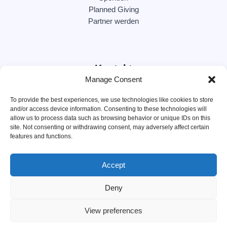
Planned Giving
Partner werden
Kontakt
Manage Consent
c/o Brödermann Jahn RA GmbH
To provide the best experiences, we use technologies like cookies to store
ABC Str. 15, 20354 Hamburg
and/or access device information. Consenting to these technologies will
allow us to process data such as browsing behavior or unique IDs on this
site. Not consenting or withdrawing consent, may adversely affect certain
features and functions.
IBAN
 DE12 2005 0550 1502 3212 66
Accept
Deny
© 2026 Ukrainian Future Hilfe Verein e. V. All rights reserved.
Impressum
|
Datenschutzerklärung
View preferences