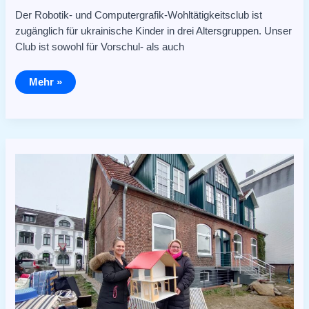
Der Robotik- und Computergrafik-Wohltätigkeitsclub ist
zugänglich für ukrainische Kinder in drei Altersgruppen. Unser
Club ist sowohl für Vorschul- als auch
Mehr »
Viele
Wenig
machen
ein
Viel