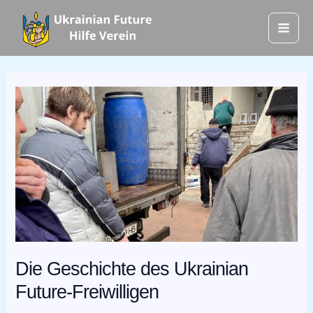
Zum
Mai
Inhalt
Men
springen
Die
Geschichte
des
Ukrainian
Future-
Freiwilligen
Die Geschichte des Ukrainian
Future-Freiwilligen