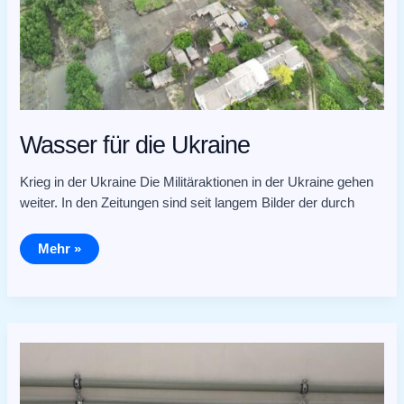
Wasser für die Ukraine
Krieg in der Ukraine Die Militäraktionen in der Ukraine gehen
weiter. In den Zeitungen sind seit langem Bilder der durch
Mehr »
Für
die
Lebenden
und
die
Ungeborenen