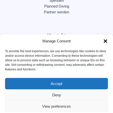
Spenden
Planned Giving
Partner werden
Kontakt
Manage Consent
c/o Brödermann Jahn RA GmbH
To provide the best experiences, we use technologies like cookies to store
ABC Str. 15, 20354 Hamburg
and/or access device information. Consenting to these technologies will
allow us to process data such as browsing behavior or unique IDs on this
site. Not consenting or withdrawing consent, may adversely affect certain
features and functions.
IBAN
 DE12 2005 0550 1502 3212 66
Accept
Deny
© 2026 Ukrainian Future Hilfe Verein e. V. All rights reserved.
Impressum
|
Datenschutzerklärung
View preferences