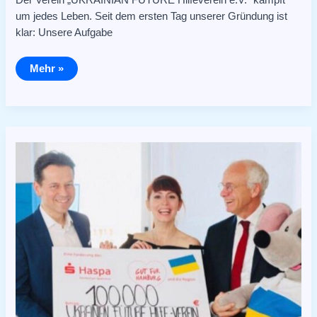
um jedes Leben. Seit dem ersten Tag unserer Gründung ist
klar: Unsere Aufgabe
Mehr »
Hilfe
von
den
Besten
und
Dankbarkeit
von
den
Jüngsten!