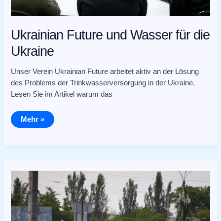
Ukrainian Future und Wasser für die
Ukraine
Unser Verein Ukrainian Future arbeitet aktiv an der Lösung
des Problems der Trinkwasserversorgung in der Ukraine.
Lesen Sie im Artikel warum das
Mehr »
Es
gibt
ein
Problem
–
es
gibt
eine
Lösung