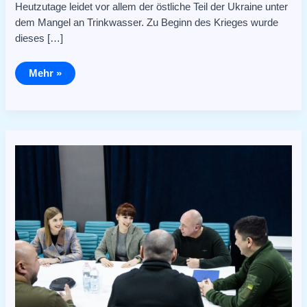
Heutzutage leidet vor allem der östliche Teil der Ukraine unter
dem Mangel an Trinkwasser. Zu Beginn des Krieges wurde
dieses […]
Mehr »
Ukrainian
Future
und
Wasser
für
die
Ukraine