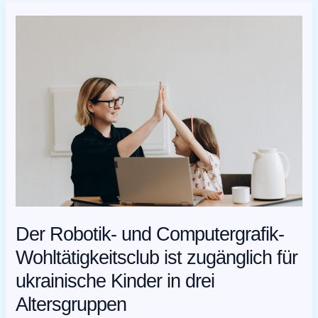
Der
Robotik-
und
Computergrafik-
Wohltätigkeitsclub
ist
zugänglich
für
ukrainische
Kinder
in
drei
Altersgruppen
Der Robotik- und Computergrafik-
Wohltätigkeitsclub ist zugänglich für
ukrainische Kinder in drei
Altersgruppen