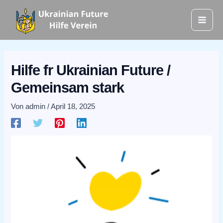
Zum
Mai
Inhalt
Men
springen
Hilfe fr Ukrainian Future /
Gemeinsam stark
Von
admin
/
April 18, 2025