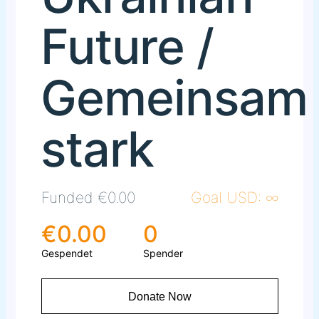
Future /
Gemeinsam
stark
Funded
€0.00
Goal USD:
∞
€0.00
0
Gespendet
Spender
Donate Now